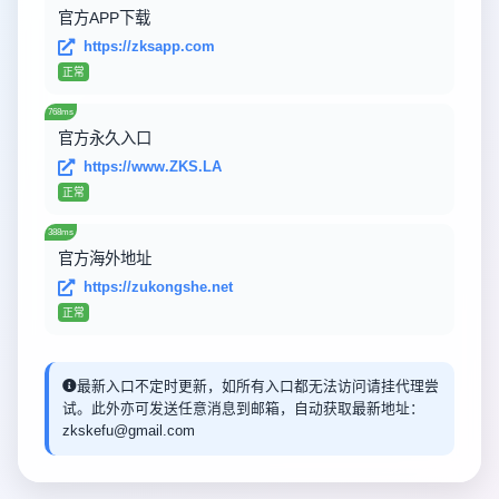
官方APP下载
https://zksapp.com
正常
768ms
官方永久入口
https://www.ZKS.LA
正常
388ms
官方海外地址
https://zukongshe.net
正常
最新入口不定时更新，如所有入口都无法访问请挂代理尝
试。此外亦可发送任意消息到邮箱，自动获取最新地址：
zkskefu@gmail.com